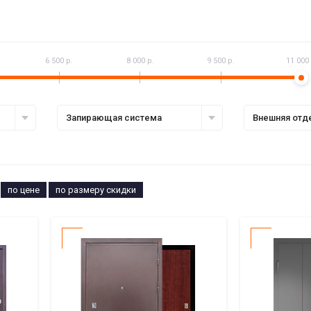
6 500 р.
8 000 р.
9 500 р.
11 000 
Запирающая система
Внешняя отд
по цене
по размеру скидки