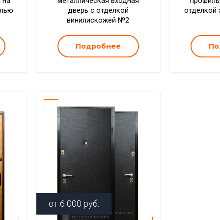
 на
металлическая входная
профиль
елью
дверь с отделкой
отделкой 
винилискожей №2
Подробнее
По
от
6 000
руб.