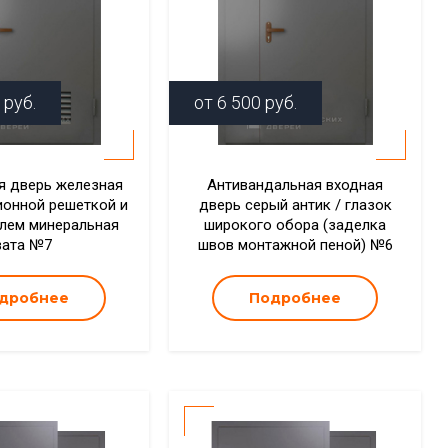
руб.
от
6 500
руб.
я дверь железная
Антивандальная входная
ионной решеткой и
дверь серый антик / глазок
лем минеральная
широкого обора (заделка
вата №7
швов монтажной пеной) №6
дробнее
Подробнее