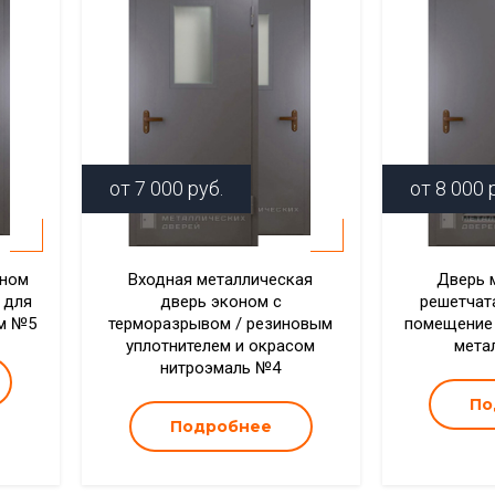
от
7 000
руб.
от
8 000
р
оном
Входная металлическая
Дверь 
 для
дверь эконом с
решетчат
ом №5
терморазрывом / резиновым
помещение 
уплотнителем и окрасом
мета
нитроэмаль №4
По
Подробнее