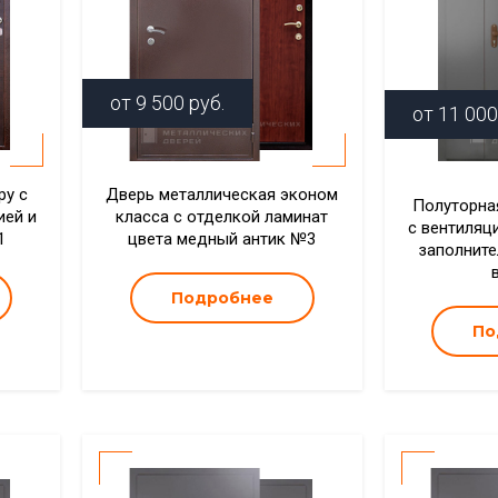
от
9 500
руб.
от
11 000
ру с
Дверь металлическая эконом
Полуторна
ией и
класса с отделкой ламинат
с вентиляц
1
цвета медный антик №3
заполните
Подробнее
По