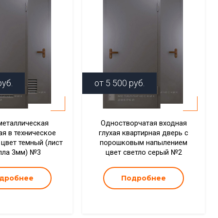
уб.
от
5 500
руб.
металлическая
Одностворчатая входная
ая в техническое
глухая квартирная дверь с
цвет темный (лист
порошковым напылением
лла 3мм) №3
цвет светло серый №2
дробнее
Подробнее