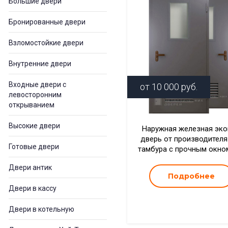
Большие двери
Бронированные двери
Взломостойкие двери
Внутренние двери
Входные двери с
от
10 000
руб.
левосторонним
открыванием
Высокие двери
Наружная железная эк
дверь от производителя
Готовые двери
тамбура с прочным окн
Двери антик
Подробнее
Двери в кассу
Двери в котельную