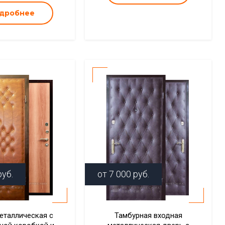
дробнее
уб.
от
7 000
руб.
еталлическая с
Тамбурная входная