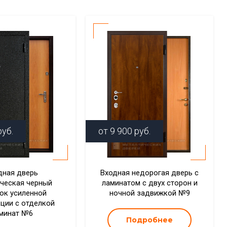
уб.
от
9 900
руб.
дная дверь
Входная недорогая дверь с
ческая черный
ламинатом с двух сторон и
ок усиленной
ночной задвижкой №9
кции с отделкой
минат №6
Подробнее