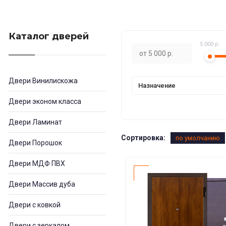
Каталог дверей
5 000 р.
Двери Винилискожа
Назначение
Двери эконом класса
Двери Ламинат
Сортировка:
по умолчанию
Двери Порошок
Двери МДФ ПВХ
Двери Массив дуба
Двери с ковкой
Двери с зеркалом