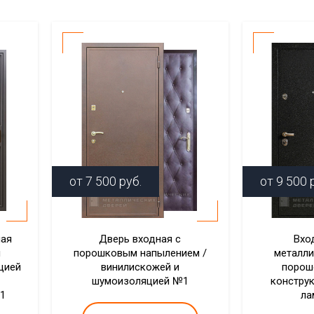
от
7 500
руб.
от
9 500
р
ная
Дверь входная с
Вхо
м
порошковым напылением /
металли
цией
винилискожей и
порош
шумоизоляцией №1
констру
1
ла