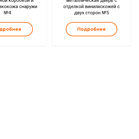
ной коробкой и
металлическая дверь с
экокожа снаружи
отделкой винилискожей с
№4
двух сторон №5
дробнее
Подробнее