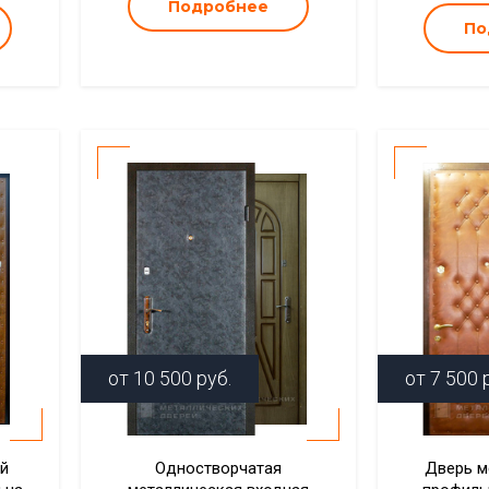
Подробнее
По
от
10 500
руб.
от
7 500
р
ей
Одностворчатая
Дверь м