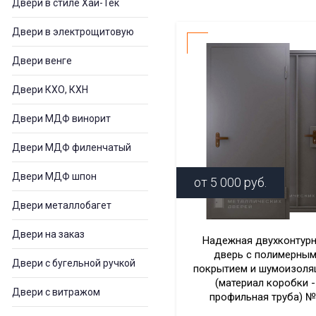
Двери в стиле Хай-Тек
Двери в электрощитовую
Двери венге
Двери КХО, КХН
Двери МДФ винорит
Двери МДФ филенчатый
Двери МДФ шпон
от
5 000
руб.
Двери металлобагет
Двери на заказ
Надежная двухконтур
дверь с полимерны
Двери с бугельной ручкой
покрытием и шумоизоля
(материал коробки -
Двери с витражом
профильная труба) №