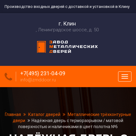
Производство входных дверей с доставкой и установкой в Клину
г. Клин
Ленинградское шоссе, д. 50
+7(495) 231-04-09
Пока
info@zmddoor.ru
меню
Главная
Каталог дверей
Металлические трёхконтурные
двери
Надёжная дверь с терморазрывом / матовой
поверхностью и наличниками в цвет полотна №6