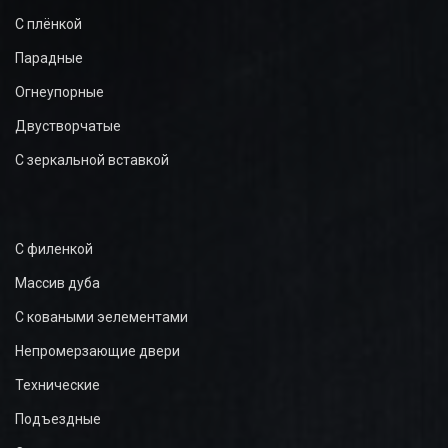
С плёнкой
Парадные
Огнеупорные
Двустворчатые
С зеркальной вставкой
С филенкой
Массив дуба
С коваными эелементами
Непромерзающие двери
Технические
Подъездные