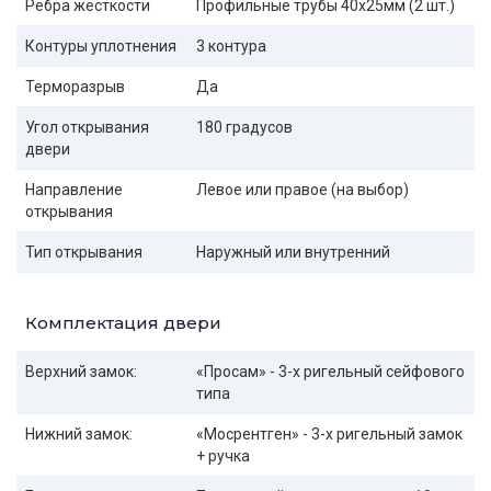
Ребра жёсткости
Профильные трубы 40х25мм (2 шт.)
Контуры уплотнения
3 контура
Терморазрыв
Да
Угол открывания
180 градусов
двери
Направление
Левое или правое (на выбор)
открывания
Тип открывания
Наружный или внутренний
Комплектация двери
Верхний замок:
«Просам» - 3-х ригельный сейфового
типа
Нижний замок:
«Мосрентген» - 3-х ригельный замок
+ ручка