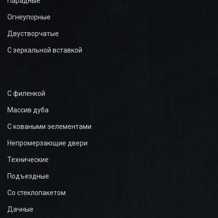
Парадные
Огнеупорные
Двустворчатые
С зеркальной вставкой
С филенкой
Массив дуба
С коваными эелементами
Непромерзающие двери
Технические
Подъездные
Со стеклопакетом
Дачные